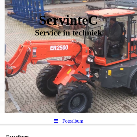
ServinteC
Service in techniek
Fotoalbum